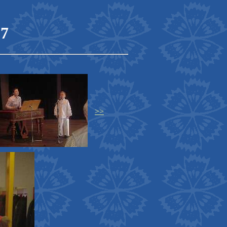
07
>>